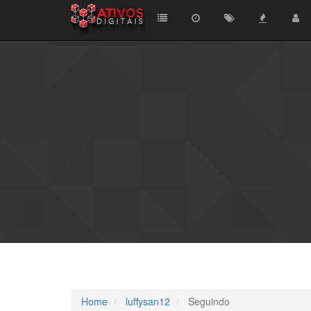
Home
luffysan12
Seguindo