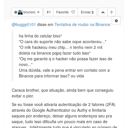
brunorc
Favorito
Enviar $
0
@buggy0101
disse em
Tentativa de roubo na Binance
:
ha linha do celular bixo"
"O cara do suporte não sabe oque aconteceu..."
"O mlk hackeou meu chip... n tenho nem 2 mil
doleta na binance pqpq fazer tudo isso"
"Oq me garante q o hacker não possa fazer isso de
novo..."
Uma dúvida, vale a pena entrar em contato com a
Binance para informar isso? ou vida
Caraca brother, que situação, ainda bem que conseguiu
evitar o pior.
Se eu fosse você ativaria autenticação de 2 fatores (2FA)
através do Google Authenticator ou Authy e limitaria
saques por endereço, deixar alguns endereços seu pra
saque, tudo isso dificulta um pouco mais em caso de
ataques.. Infelizmente tudo que é vinculado ao número de