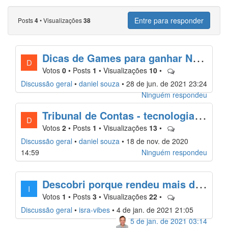
Entre para responder
Posts
•
Visualizações
4
38
D
icas de Games para ganhar NFTs e Criptos
D
Votos
0
•
Posts
1
•
Visualizações
10
•
Discussão geral
•
daniel souza
•
28 de jun. de 2021 23:24
Ninguém respondeu
T
ribunal de Contas - tecnologia blockchain
D
Votos
2
•
Posts
1
•
Visualizações
13
•
Discussão geral
•
daniel souza
•
18 de nov. de 2020
14:59
Ninguém respondeu
D
escobri porque rendeu mais de 6% no stake do GRT que o Mosin postou!!!!
I
Votos
1
•
Posts
3
•
Visualizações
22
•
Discussão geral
•
isra-vibes
•
4 de jan. de 2021 21:05
5 de jan. de 2021 03:14