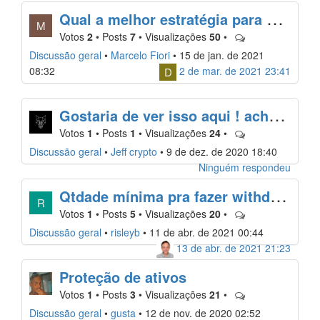
Q
ual a melhor estratégia para a "Reserva de Investimento"?
M
Votos
2
•
Posts
7
•
Visualizações
50
•
Discussão geral
•
Marcelo Fiori
•
15 de jan. de 2021
08:32
2 de mar. de 2021 23:41
D
G
ostaria de ver isso aqui ! acho isso algo muito serio
Votos
1
•
Posts
1
•
Visualizações
24
•
Discussão geral
•
Jeff crypto
•
9 de dez. de 2020 18:40
Ninguém respondeu
Q
tdade mínima pra fazer withdraw da Matic na Bitmax diminuiu?
R
Votos
1
•
Posts
5
•
Visualizações
20
•
Discussão geral
•
risleyb
•
11 de abr. de 2021 00:44
13 de abr. de 2021 21:23
Proteção de ativos
Votos
1
•
Posts
3
•
Visualizações
21
•
Discussão geral
•
gusta
•
12 de nov. de 2020 02:52