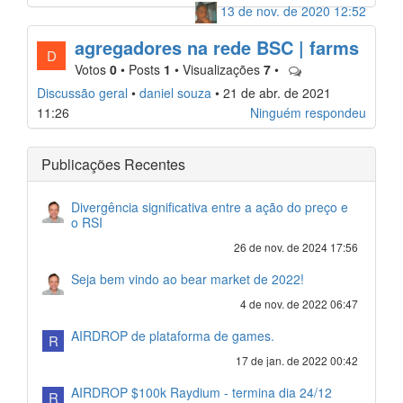
13 de nov. de 2020 12:52
agregadores na rede BSC | farms
D
Votos
0
•
Posts
1
•
Visualizações
7
•
Discussão geral
•
daniel souza
•
21 de abr. de 2021
11:26
Ninguém respondeu
Publicações Recentes
Divergência significativa entre a ação do preço e
o RSI
26 de nov. de 2024 17:56
Seja bem vindo ao bear market de 2022!
4 de nov. de 2022 06:47
AIRDROP de plataforma de games.
R
17 de jan. de 2022 00:42
AIRDROP $100k Raydium - termina dia 24/12
R