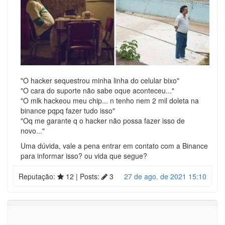
"O hacker sequestrou minha linha do celular bixo"
"O cara do suporte não sabe oque aconteceu..."
"O mlk hackeou meu chip... n tenho nem 2 mil doleta na
binance pqpq fazer tudo isso"
"Oq me garante q o hacker não possa fazer isso de
novo..."
Uma dúvida, vale a pena entrar em contato com a Binance
para informar isso? ou vida que segue?
Reputação:
12
| Posts:
3
27 de ago. de 2021 15:10
Entre para responder
Posts
•
Visualizações
4
38