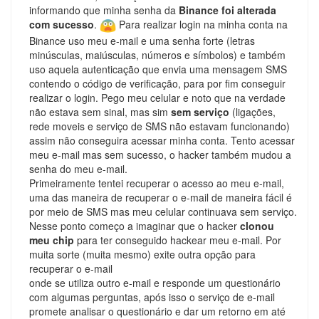
informando que minha senha da
Binance foi alterada
com sucesso
.
Para realizar login na minha conta na
Binance uso meu e-mail e uma senha forte (letras
minúsculas, maiúsculas, números e símbolos) e também
uso aquela autenticação que envia uma mensagem SMS
contendo o código de verificação, para por fim conseguir
realizar o login. Pego meu celular e noto que na verdade
não estava sem sinal, mas sim
sem serviço
(ligações,
rede moveis e serviço de SMS não estavam funcionando)
assim não conseguira acessar minha conta. Tento acessar
meu e-mail mas sem sucesso, o hacker também mudou a
senha do meu e-mail.
Primeiramente tentei recuperar o acesso ao meu e-mail,
uma das maneira de recuperar o e-mail de maneira fácil é
por meio de SMS mas meu celular continuava sem serviço.
Nesse ponto começo a imaginar que o hacker
clonou
meu chip
para ter conseguido hackear meu e-mail. Por
muita sorte (muita mesmo) exite outra opção para
recuperar o e-mail
onde se utiliza outro e-mail e responde um questionário
com algumas perguntas, após isso o serviço de e-mail
promete analisar o questionário e dar um retorno em até