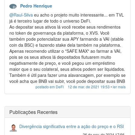
Pedro Henrique
P
@Raul-Silva
eu acho o projeto muito interessante... em TVL
já é terceiro lugar de todo o universo DeFi.
Ao depositar seus ativos lá você recebe seus rendimentos
no token de governança da plataforma, o XVS. Você
também pode potencializar sua APY farmando a VAI (stable
coin da BSC) e fazendo stake dela também na plataforma.
Apenas recomendo utilizar o "SAFE MAX" ao farmar a VAI,
pois se os seus ativos lá depositados flutuarem muito
negativamente de preço, e você pegou um empréstimo
maior que o seu colateral, seus ativos podem ser liquidados.
Também é útil para fazer uma alavancagem, por exemplo se
você acha que BNB vai subir, você pode depositar suas BNB
na venus como colateral, farmar a VAI e comprar mais BNB.
postado em DeFI
12 de mar. de 2021 19:53
•
ler mais
Publicações Recentes
Divergência significativa entre a ação do preço e o RSI
26 de nov. de 2024 17:56