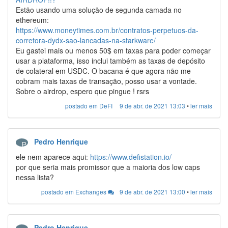
Estão usando uma solução de segunda camada no
ethereum:
https://www.moneytimes.com.br/contratos-perpetuos-da-
corretora-dydx-sao-lancadas-na-starkware/
Eu gastei mais ou menos 50$ em taxas para poder começar
usar a plataforma, isso inclui também as taxas de depósito
de colateral em USDC. O bacana é que agora não me
cobram mais taxas de transação, posso usar a vontade.
Sobre o airdrop, espero que pingue ! rsrs
postado em DeFI
9 de abr. de 2021 13:03
•
ler mais
Pedro Henrique
P
ele nem aparece aqui:
https://www.defistation.io/
por que seria mais promissor que a maioria dos low caps
nessa lista?
postado em Exchanges
9 de abr. de 2021 13:00
•
ler mais
Pedro Henrique