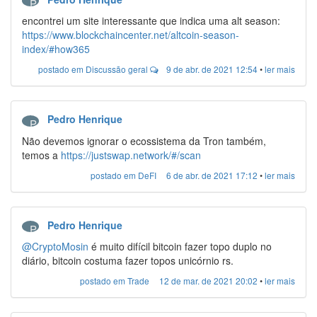
P
encontrei um site interessante que indica uma alt season:
https://www.blockchaincenter.net/altcoin-season-
index/#how365
postado em Discussão geral
9 de abr. de 2021 12:54
•
ler mais
Pedro Henrique
P
Não devemos ignorar o ecossistema da Tron também,
temos a
https://justswap.network/#/scan
postado em DeFI
6 de abr. de 2021 17:12
•
ler mais
Pedro Henrique
P
@CryptoMosin
é muito difícil bitcoin fazer topo duplo no
diário, bitcoin costuma fazer topos unicórnio rs.
postado em Trade
12 de mar. de 2021 20:02
•
ler mais