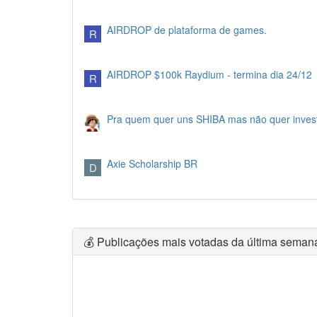
AIRDROP de plataforma de games.
R
AIRDROP $100k Raydium - termina dia 24/12
R
Pra quem quer uns SHIBA mas não quer investi
Axie Scholarship BR
D
💰 Publicações mais votadas da última seman