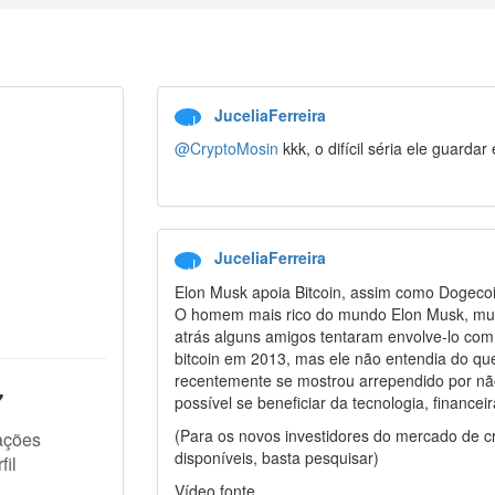
JuceliaFerreira
J
@CryptoMosin
kkk, o difícil séria ele guarda
JuceliaFerreira
J
Elon Musk apoia Bitcoin, assim como Dogecoi
O homem mais rico do mundo Elon Musk, mudou
atrás alguns amigos tentaram envolve-lo co
bitcoin em 2013, mas ele não entendia do que
recentemente se mostrou arrependido por não
7
possível se beneficiar da tecnologia, financei
(Para os novos investidores do mercado de cr
ações
disponíveis, basta pesquisar)
fil
Vídeo fonte