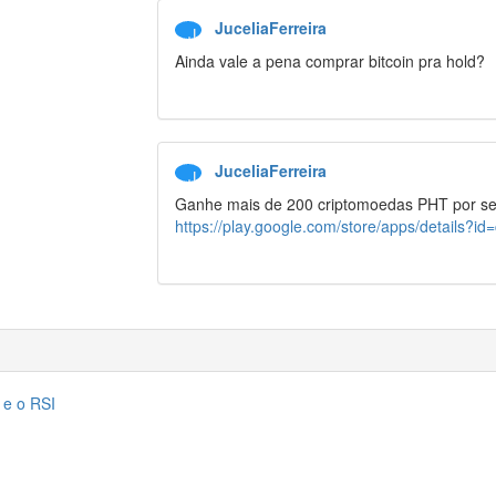
JuceliaFerreira
J
Ainda vale a pena comprar bitcoin pra hold?
JuceliaFerreira
J
Ganhe mais de 200 criptomoedas PHT por se
https://play.google.com/store/apps/details?id
 e o RSI