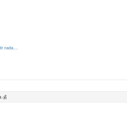
r nada....
a 💰