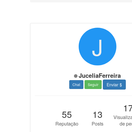
J
JuceliaFerreira
Enviar $
Chat
Seguir
1
55
13
Visualiz
Reputação
Posts
de per