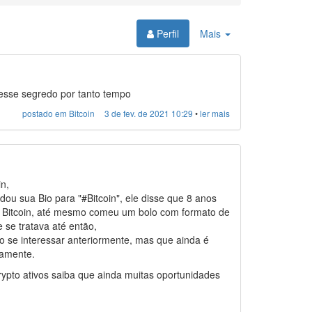
Toggle
Perfil
Mais
Dropdown
r esse segredo por tanto tempo
postado em Bitcoin
3 de fev. de 2021 10:29
•
ler mais
n,
 sua Bio para "#Bitcoin", ele disse que 8 anos
m Bitcoin, até mesmo comeu um bolo com formato de
 se tratava até então,
 se interessar anteriormente, mas que ainda é
ramente.
ypto ativos saiba que ainda muitas oportunidades