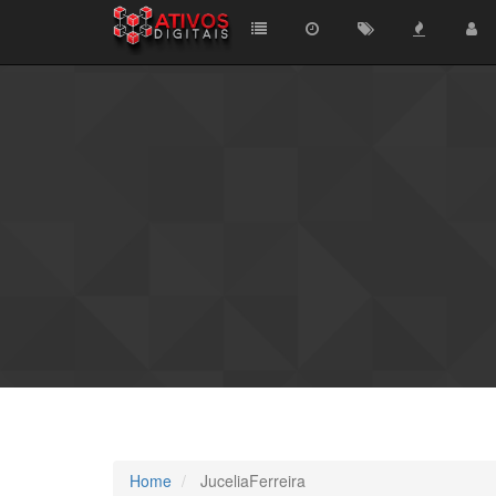
Home
JuceliaFerreira