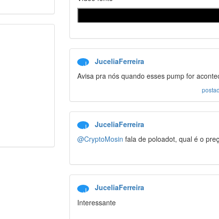
JuceliaFerreira
J
Avisa pra nós quando esses pump for acontec
posta
JuceliaFerreira
J
@CryptoMosin
fala de poloadot, qual é o pr
(em inglês)
JuceliaFerreira
J
Interessante