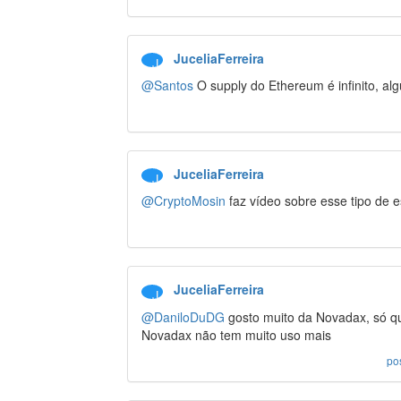
JuceliaFerreira
J
@Santos
O supply do Ethereum é infinito, a
JuceliaFerreira
J
@CryptoMosin
faz vídeo sobre esse tipo de e
JuceliaFerreira
J
@DaniloDuDG
gosto muito da Novadax, só qu
Novadax não tem muito uso mais
po