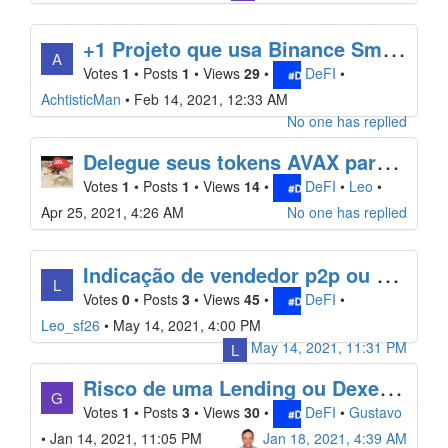
+
1 Projeto que usa Binance Smart Chain, acabou de entrar na coingecko!
A
Votes
1
•
Posts
1
•
Views
29
•
DeFI
•
AchtisticMan
•
Feb 14, 2021, 12:33 AM
No one has replied
D
elegue seus tokens AVAX para ganhar renda passiva de até 12% ao ano em recompensas de staking.
Votes
1
•
Posts
1
•
Views
14
•
DeFI
•
Leo
•
Apr 25, 2021, 4:26 AM
No one has replied
I
ndicação de vendedor p2p ou corretora que faz retirada pela rede Polygon
L
Votes
0
•
Posts
3
•
Views
45
•
DeFI
•
Leo_sf26
•
May 14, 2021, 4:00 PM
May 14, 2021, 11:31 PM
L
R
isco de uma Lending ou Dexes falir ou ficar off
G
Votes
1
•
Posts
3
•
Views
30
•
DeFI
•
Gustavo
•
Jan 14, 2021, 11:05 PM
Jan 18, 2021, 4:39 AM