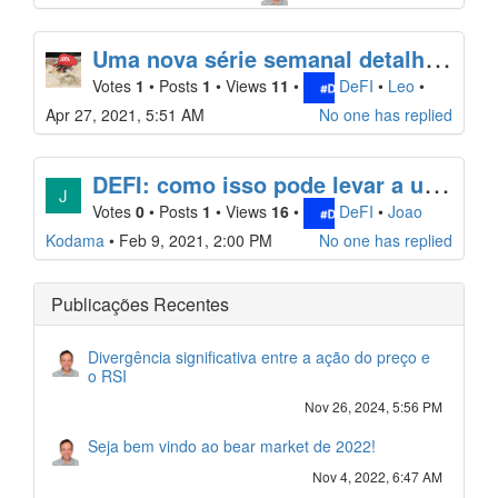
U
ma nova série semanal detalhando o que está acontecendo no mundo de Pangolin
Votes
1
•
Posts
1
•
Views
11
•
DeFI
•
Leo
•
Apr 27, 2021, 5:51 AM
No one has replied
D
EFI: como isso pode levar a uma mudança de paradigma no setor financeiro
J
Votes
0
•
Posts
1
•
Views
16
•
DeFI
•
Joao
Kodama
•
Feb 9, 2021, 2:00 PM
No one has replied
Publicações Recentes
Divergência significativa entre a ação do preço e
o RSI
Nov 26, 2024, 5:56 PM
Seja bem vindo ao bear market de 2022!
Nov 4, 2022, 6:47 AM