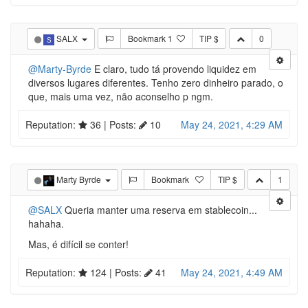
SALX
Bookmark
1
TIP $
0
S
@Marty-Byrde
E claro, tudo tá provendo liquidez em
diversos lugares diferentes. Tenho zero dinheiro parado, o
que, mais uma vez, não aconselho p ngm.
Reputation:
36
| Posts:
10
May 24, 2021, 4:29 AM
Marty Byrde
Bookmark
TIP $
1
@SALX
Queria manter uma reserva em stablecoin...
hahaha.
Mas, é difícil se conter!
Reputation:
124
| Posts:
41
May 24, 2021, 4:49 AM