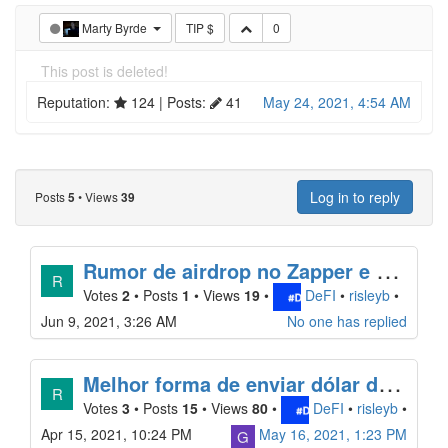
Marty Byrde
TIP $
0
This post is deleted!
Reputation:
124
| Posts:
41
May 24, 2021, 4:54 AM
Log in to reply
Posts
•
Views
5
39
R
umor de airdrop no Zapper e nova função de recompensas de NFTs
R
Votes
2
•
Posts
1
•
Views
19
•
DeFI
•
risleyb
•
Jun 9, 2021, 3:26 AM
No one has replied
M
elhor forma de enviar dólar da Binance pra Matic usando a XDAI
R
Votes
3
•
Posts
15
•
Views
80
•
DeFI
•
risleyb
•
Apr 15, 2021, 10:24 PM
May 16, 2021, 1:23 PM
G