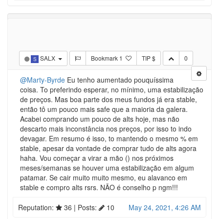
Log in to reply
Posts
•
Views
5
39
SALX
Bookmark
1
TIP $
0
S
@Marty-Byrde
Eu tenho aumentado pouquíssima
coisa. To preferindo esperar, no mínimo, uma estabilização
de preços. Mas boa parte dos meus fundos já era stable,
então tô um pouco mais safe que a maioria da galera.
Acabei comprando um pouco de alts hoje, mas não
descarto mais inconstância nos preços, por isso to indo
devagar. Em resumo é isso, to mantendo o mesmo % em
stable, apesar da vontade de comprar tudo de alts agora
haha. Vou começar a virar a mão () nos próximos
meses/semanas se houver uma estabilização em algum
patamar. Se cair muito muito mesmo, eu alavanco em
stable e compro alts rsrs. NÃO é conselho p ngm!!!
Reputation:
36
| Posts:
10
May 24, 2021, 4:26 AM