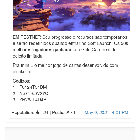
EM TESTNET: Seu progresso e recursos são temporários
e serão redefinidos quando entrar no Soft Launch. Os 500
melhores jogadores ganharão um Gold Card real de
edição limitada.
Pra mim... o melhor jogo de cartas desenvolvido com
blockchain.
Códigos:
1 - F0124T54DM
2 - NS91RJWX7Q
3 - ZRV6JT4D4B
Reputation:
124
| Posts:
41
May 9, 2021, 4:31 PM
Log in to reply
Posts
•
Views
5
26