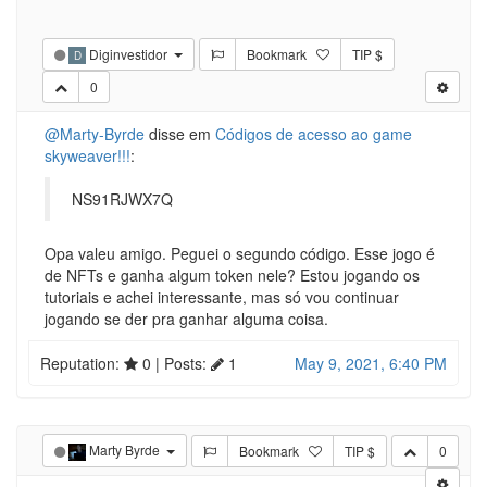
Diginvestidor
Bookmark
TIP $
D
0
@Marty-Byrde
disse em
Códigos de acesso ao game
skyweaver!!!
:
NS91RJWX7Q
Opa valeu amigo. Peguei o segundo código. Esse jogo é
de NFTs e ganha algum token nele? Estou jogando os
tutoriais e achei interessante, mas só vou continuar
jogando se der pra ganhar alguma coisa.
Reputation:
0
| Posts:
1
May 9, 2021, 6:40 PM
Marty Byrde
Bookmark
TIP $
0