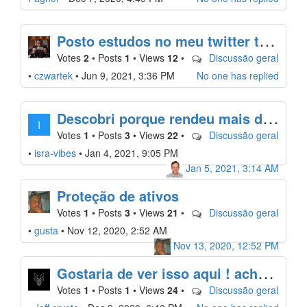
P
osto estudos no meu twitter também, fiquem de olho lá!
Votes
2
•
Posts
1
•
Views
12
•
Discussão geral
•
czwartek
•
Jun 9, 2021, 3:36 PM
No one has replied
D
escobri porque rendeu mais de 6% no stake do GRT que o Mosin postou!!!!
I
Votes
1
•
Posts
3
•
Views
22
•
Discussão geral
•
isra-vibes
•
Jan 4, 2021, 9:05 PM
Jan 5, 2021, 3:14 AM
Proteção de ativos
Votes
1
•
Posts
3
•
Views
21
•
Discussão geral
•
gusta
•
Nov 12, 2020, 2:52 AM
Nov 13, 2020, 12:52 PM
G
ostaria de ver isso aqui ! acho isso algo muito serio
Votes
1
•
Posts
1
•
Views
24
•
Discussão geral