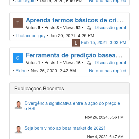
•
Jeff crypto
•
Dec 9, 2020, 6:40 PM
No one has replied
A
prenda termos básicos de cripto (para iniciantes)
T
Votes
8
•
Posts
3
•
Views
52
•
Discussão geral
•
Thetacobellguy
•
Jan 20, 2021, 4:25 PM
Feb 15, 2021, 3:03 PM
L
F
erramenta de predição baseada em IA [Blackfriday]
S
Votes
1
•
Posts
1
•
Views
16
•
Discussão geral
•
Sidon
•
Nov 26, 2020, 2:42 AM
No one has replied
Publicações Recentes
Divergência significativa entre a ação do preço e
o RSI
Nov 26, 2024, 5:56 PM
Seja bem vindo ao bear market de 2022!
Nov 4, 2022, 6:47 AM