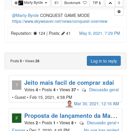
Marty Byrde
Bookmark
TIP $
0
@Marty-Byrde
CONQUEST GAME MODE
https://www.skyweaver.net/news/conquest-overview
Reputation:
124
| Posts:
41
May 9, 2021, 7:29 PM
Log in to reply
Posts
•
Views
5
26
Jeito mais facil de comprar xdai
?
Votes
4
•
Posts
4
•
Views
37
•
Discussão geral
•
Guest
•
Feb 15, 2021, 4:58 PM
Mar 30, 2021, 12:16 AM
P
roposta de lançamento da Mainnet: $ FLASH para o futuro + $ XIO Token Studio + Flashshot de ano novo
F
Votes
2
•
Posts
1
•
Views
8
•
Discussão geral
•
Fagner
•
Dec 7, 2020, 4:45 PM
No one has replied