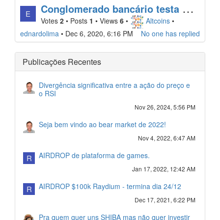
C
onglomerado bancário testa XRP em rede de pagamentos
E
Votes
2
•
Posts
1
•
Views
6
•
Altcoins
•
ednardolima
•
Dec 6, 2020, 6:16 PM
No one has replied
Publicações Recentes
Divergência significativa entre a ação do preço e
o RSI
Nov 26, 2024, 5:56 PM
Seja bem vindo ao bear market de 2022!
Nov 4, 2022, 6:47 AM
AIRDROP de plataforma de games.
R
Jan 17, 2022, 12:42 AM
AIRDROP $100k Raydium - termina dia 24/12
R
Dec 17, 2021, 6:22 PM
Pra quem quer uns SHIBA mas não quer investir