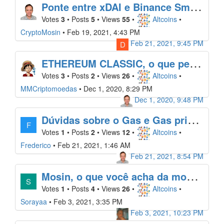
P
onte entre xDAI e Binance Smart Chain (BSC)
Votes
3
•
Posts
5
•
Views
55
•
Altcoins
•
CryptoMosin
•
Feb 19, 2021, 4:43 PM
Feb 21, 2021, 9:45 PM
D
E
THEREUM CLASSIC, o que pensar sobre?
Votes
3
•
Posts
2
•
Views
26
•
Altcoins
•
MMCriptomoedas
•
Dec 1, 2020, 8:29 PM
Dec 1, 2020, 9:48 PM
D
úvidas sobre o Gas e Gas price na BNB
F
Votes
1
•
Posts
2
•
Views
12
•
Altcoins
•
Frederico
•
Feb 21, 2021, 1:46 AM
Feb 21, 2021, 8:54 PM
M
osin, o que você acha da moeda Aave?
S
Votes
1
•
Posts
4
•
Views
26
•
Altcoins
•
Sorayaa
•
Feb 3, 2021, 3:35 PM
Feb 3, 2021, 10:23 PM