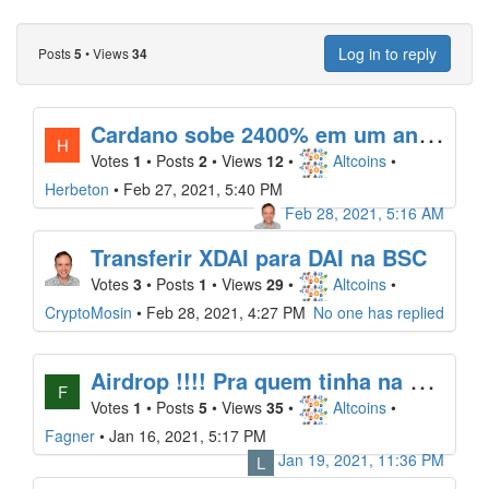
Log in to reply
Posts
•
Views
5
34
C
ardano sobe 2400% em um ano e se torna a 3ª criptomoeda mais valiosa do mercado
H
Votes
1
•
Posts
2
•
Views
12
•
Altcoins
•
Herbeton
•
Feb 27, 2021, 5:40 PM
Feb 28, 2021, 5:16 AM
Transferir XDAI para DAI na BSC
Votes
3
•
Posts
1
•
Views
29
•
Altcoins
•
CryptoMosin
•
Feb 28, 2021, 4:27 PM
No one has replied
A
irdrop !!!! Pra quem tinha na wallet uni ou suchi ate dezembro
F
Votes
1
•
Posts
5
•
Views
35
•
Altcoins
•
Fagner
•
Jan 16, 2021, 5:17 PM
Jan 19, 2021, 11:36 PM
L