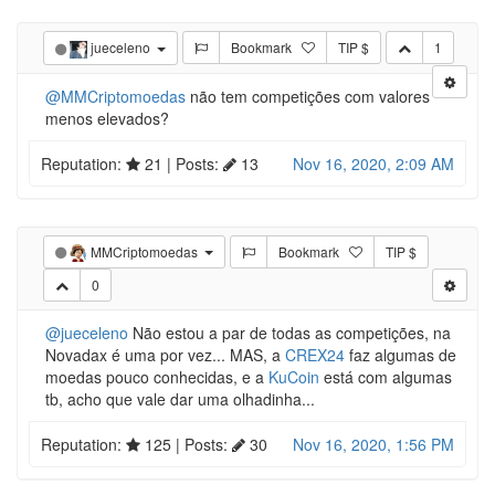
jueceleno
Bookmark
TIP $
1
@MMCriptomoedas
não tem competições com valores
menos elevados?
Reputation:
21
| Posts:
13
Nov 16, 2020, 2:09 AM
MMCriptomoedas
Bookmark
TIP $
0
@jueceleno
Não estou a par de todas as competições, na
Novadax é uma por vez... MAS, a
CREX24
faz algumas de
moedas pouco conhecidas, e a
KuCoin
está com algumas
tb, acho que vale dar uma olhadinha...
Reputation:
125
| Posts:
30
Nov 16, 2020, 1:56 PM