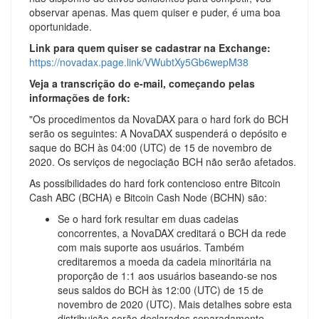
observar apenas. Mas quem quiser e puder, é uma boa
oportunidade.
Link para quem quiser se cadastrar na Exchange:
https://novadax.page.link/VWubtXy5Gb6wepM38
Veja a transcrição do e-mail, começando pelas
informações de fork:
"Os procedimentos da NovaDAX para o hard fork do BCH
serão os seguintes: A NovaDAX suspenderá o depósito e
saque do BCH às 04:00 (UTC) de 15 de novembro de
2020. Os serviços de negociação BCH não serão afetados.
As possibilidades do hard fork contencioso entre Bitcoin
Cash ABC (BCHA) e Bitcoin Cash Node (BCHN) são:
Se o hard fork resultar em duas cadeias
concorrentes, a NovaDAX creditará o BCH da rede
com mais suporte aos usuários. Também
creditaremos a moeda da cadeia minoritária na
proporção de 1:1 aos usuários baseando-se nos
seus saldos do BCH às 12:00 (UTC) de 15 de
novembro de 2020 (UTC). Mais detalhes sobre esta
distribuição serão declarados separadamente.