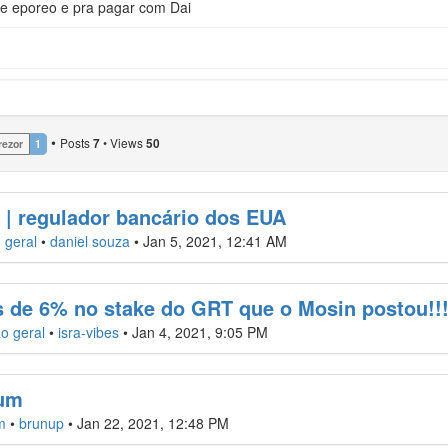
ite eporeo e pra pagar com Dai
•
Posts
•
Views
7
50
rezor
1
s | regulador bancário dos EUA
 geral
•
daniel souza
•
Jan 5, 2021, 12:41 AM
 de 6% no stake do GRT que o Mosin postou!!!
o geral
•
isra-vibes
•
Jan 4, 2021, 9:05 PM
ium
m
•
brunup
•
Jan 22, 2021, 12:48 PM