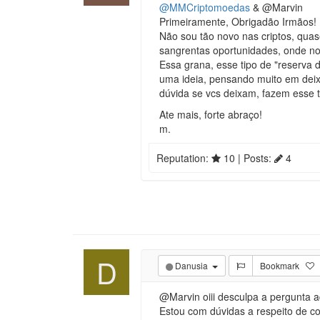
@MMCriptomoedas
& @Marvin
Primeiramente, Obrigadão Irmãos!
Não sou tão novo nas criptos, qua
sangrentas oportunidades, onde n
Essa grana, esse tipo de "reserva 
uma ideia, pensando muito em deixa
dúvida se vcs deixam, fazem esse t
Ate mais, forte abraço!
m.
Reputation:
10
| Posts:
4
D
Danusia
Bookmark
@Marvin oiii desculpa a pergunta a
Estou com dúvidas a respeito de c