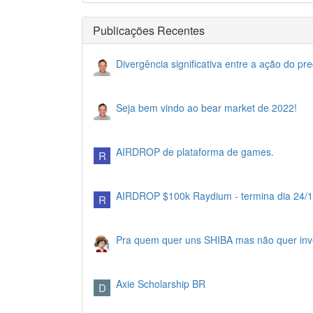
Publicações Recentes
Divergência significativa entre a ação do pr
Seja bem vindo ao bear market de 2022!
AIRDROP de plataforma de games.
R
AIRDROP $100k Raydium - termina dia 24/
R
Pra quem quer uns SHIBA mas não quer inves
Axie Scholarship BR
D