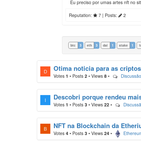
Eu preciso por umas artes nft no s
Reputation:
7
| Posts:
2
btc
3
eth
3
dai
1
stake
1
t
Otima noticia para as cripto
D
Votes
1
•
Posts
2
•
Views
8
•
Discussão
Descobri porque rendeu mais
I
Votes
1
•
Posts
3
•
Views
22
•
Discussã
NFT na Blockchain da Ether
B
Votes
4
•
Posts
3
•
Views
24
•
Ethereu