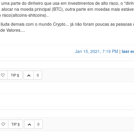
 uma parte do dinheiro que usa em investimentos de alto risco, o "dinh
 alocar na moeda principal (BTC), outra parte em moedas mais estávei
isco(altcoins-shitcoins)..
 iluda demais com o mundo Crypto... já não foram poucas as pessoas
de Valores....
Jan 15, 2021, 7:19 PM
|
last 
TIP $
0
TIP $
0