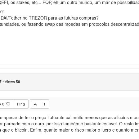
 os stakes, etc... PQP, eh um outro mundo, um mar de possibilidades,
o?
DAI/Tether no TREZOR para as futuras compras?
tunidades, ou fazendo swap das moedas em protocolos descentraliza
•
Views
7
50
k
0
TIP $
1
e apesar de ter o preço flutuante cai muito menos que as altcoins e 
 pareado com o ouro, por isso também é bastante estavel. O resto inv
 que o bitcoin. Enfim, quanto maior o risco maior o lucro e quanto men