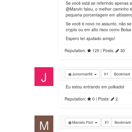
Se você está se referindo apenas a
@Marvin falou, o melhor caminho é
pequena porcentagem em altíssimo r
Se você é novo no assunto, não se
crypto ou em alto risco como Bolsa 
Espero ter ajudado amigo!
Reputation:
125
| Posts:
30
J
Juniormar99
Bookmark
Eu estou entrando em polkadot
Reputation:
0
| Posts:
2
M
Marcelo Fiori
Bookmark