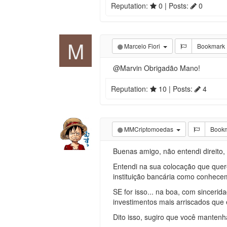
Reputation:
0
| Posts:
0
M
Marcelo Fiori
Bookmark
@Marvin Obrigadão Mano!
Reputation:
10
| Posts:
4
MMCriptomoedas
Book
Buenas amigo, não entendi direito, 
Entendi na sua colocação que quere
instituição bancária como conhecem
SE for isso... na boa, com sincerid
investimentos mais arriscados que 
Dito isso, sugiro que você mantenh