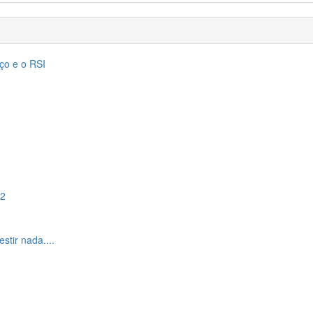
eço e o RSI
12
tir nada....