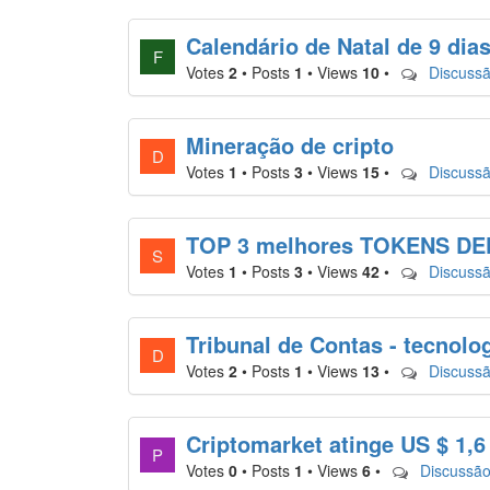
Calendário de Natal de 9 di
F
Votes
2
•
Posts
1
•
Views
10
•
Discussã
Mineração de cripto
D
Votes
1
•
Posts
3
•
Views
15
•
Discussã
TOP 3 melhores TOKENS DEF
S
Votes
1
•
Posts
3
•
Views
42
•
Discussã
Tribunal de Contas - tecnolo
D
Votes
2
•
Posts
1
•
Views
13
•
Discussã
Criptomarket atinge US $ 1,6 
P
Votes
0
•
Posts
1
•
Views
6
•
Discussão