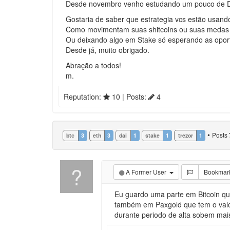
Desde novembro venho estudando um pouco de DEFI,
Gostaria de saber que estrategia vcs estão usand
Como movimentam suas shitcoins ou suas medas 
Ou deixando algo em Stake só esperando as opor
Desde já, muito obrigado.
Abração a todos!
m.
Reputation:
10
| Posts:
4
•
Posts
btc
3
eth
3
dai
1
stake
1
trezor
1
?
A Former User
Bookmar
Eu guardo uma parte em Bitcoin qu
também em Paxgold que tem o valor
durante periodo de alta sobem mais