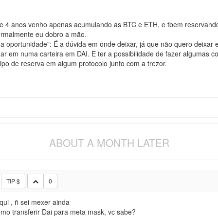
se 4 anos venho apenas acumulando as BTC e ETH, e tbem reservando 
ormalmente eu dobro a mão.
da oportunidade": É a dúvida em onde deixar, já que não quero deixar
r em numa carteira em DAI. E ter a possibilidade de fazer algumas c
ipo de reserva em algum protocolo junto com a trezor.
ABOUT A MONTH LATER
TIP $
0
qui , ñ sei mexer ainda
omo transferir Dai para meta mask, vc sabe?